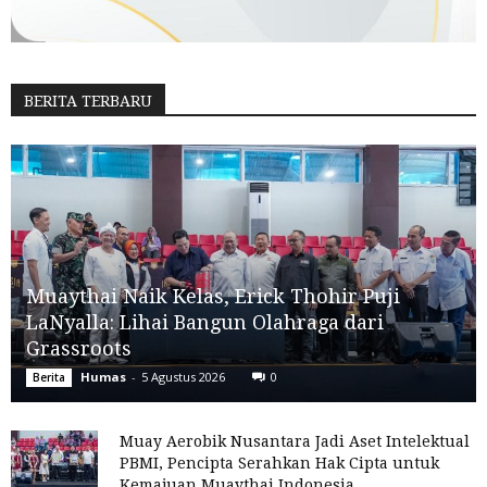
BERITA TERBARU
Muaythai Naik Kelas, Erick Thohir Puji
LaNyalla: Lihai Bangun Olahraga dari
Grassroots
Humas
-
5 Agustus 2026
0
Berita
Muay Aerobik Nusantara Jadi Aset Intelektual
PBMI, Pencipta Serahkan Hak Cipta untuk
Kemajuan Muaythai Indonesia