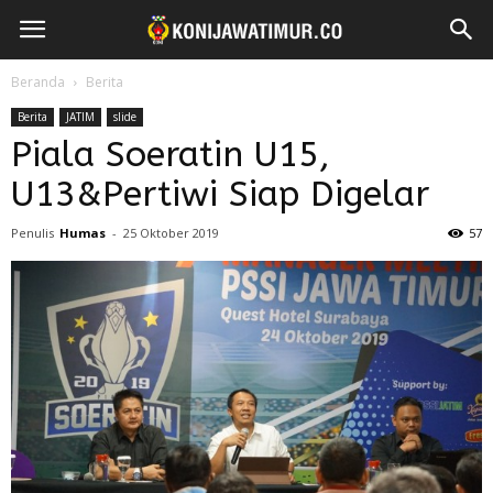
Beranda
Berita
Berita
JATIM
slide
Piala Soeratin U15,
U13&Pertiwi Siap Digelar
Penulis
Humas
-
25 Oktober 2019
57