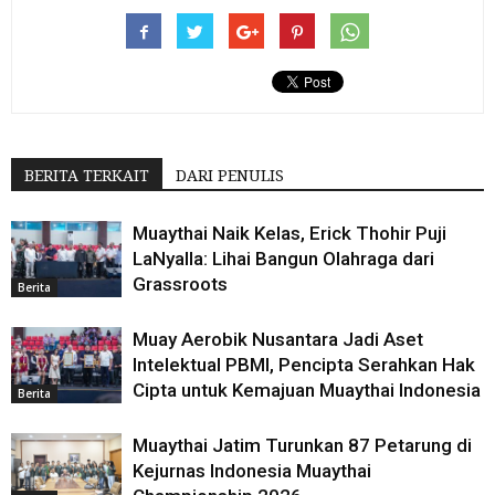
BERITA TERKAIT
DARI PENULIS
Muaythai Naik Kelas, Erick Thohir Puji
LaNyalla: Lihai Bangun Olahraga dari
Grassroots
Berita
Muay Aerobik Nusantara Jadi Aset
Intelektual PBMI, Pencipta Serahkan Hak
Cipta untuk Kemajuan Muaythai Indonesia
Berita
Muaythai Jatim Turunkan 87 Petarung di
Kejurnas Indonesia Muaythai