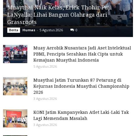
Muaythai Naik Kelas, Erick Thohir Puji
LaNyalla: Lihai Bangun Olahraga dari
Grassroots
Humas
-
5 Agustus 2026
0
Berita
Muay Aerobik Nusantara Jadi Aset Intelektual
PBMI, Pencipta Serahkan Hak Cipta untuk
Kemajuan Muaythai Indonesia
5 Agustus 2026
Muaythai Jatim Turunkan 87 Petarung di
Kejurnas Indonesia Muaythai Championship
2026
3 Agustus 2026
KONI Jatim Kampanyekan Atlet Laki-Laki Tak
Lagi Memendam Masalah
3 Agustus 2026