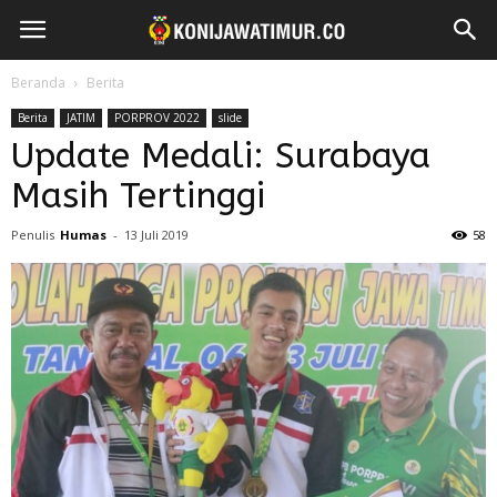
Beranda
Berita
Berita
JATIM
PORPROV 2022
slide
Update Medali: Surabaya
Masih Tertinggi
Penulis
Humas
-
13 Juli 2019
58