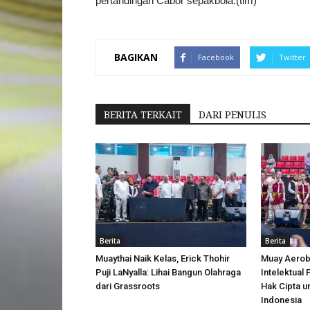
pertandingan Cabor sepakbola.(tim)
BAGIKAN
Facebook
Twitter
BERITA TERKAIT
DARI PENULIS
Berita
Berita
Muaythai Naik Kelas, Erick Thohir
Muay Aerobi
Puji LaNyalla: Lihai Bangun Olahraga
Intelektual
dari Grassroots
Hak Cipta u
Indonesia