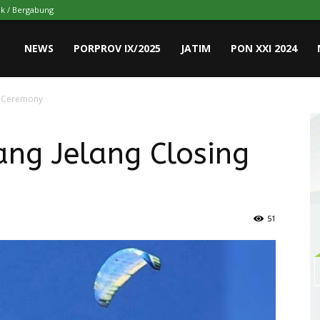
k / Bergabung
NEWS
PORPROV IX/2025
JATIM
PON XXI 2024
ng Ceremony
ang Jelang Closing
51