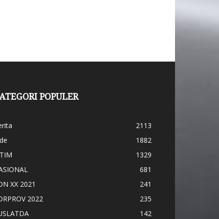
ATEGORI POPULER
rita
2113
ide
1882
ATIM
1329
ASIONAL
681
ON XX 2021
241
ORPROV 2022
235
USLATDA
142