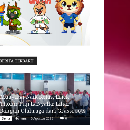
BERITA TERBARU
Muaythai Naik Kelas, Erick
Thohir Puji LaNyalla: Lihai
Bangun Olahraga dari Grassroots
Humas
-
5 Agustus 2026
0
Berita