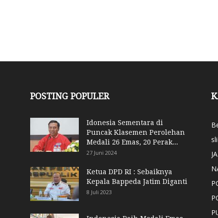
POSTING POPULER
K
Idonesia Sementara di
Be
Puncak Klasemen Perolehan
sl
Medali 26 Emas, 20 Perak...
27 Juni 2024
J
N
Ketua DPD RI : Sebaiknya
Kepala Bappeda Jatim Diganti
P
8 Juli 2023
P
P