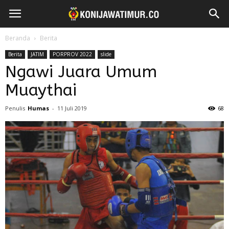
Beranda
Berita
Berita
JATIM
PORPROV 2022
slide
Ngawi Juara Umum
Muaythai
Penulis
Humas
-
11 Juli 2019
68