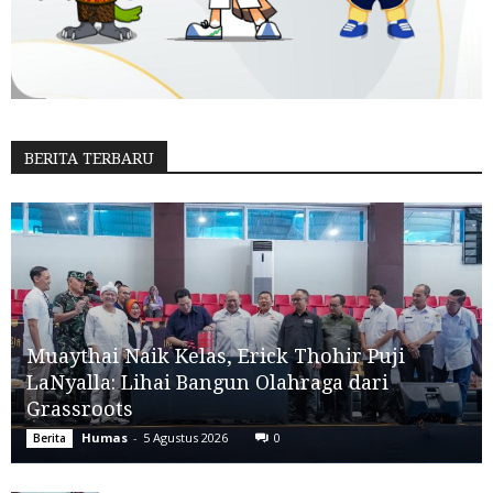
BERITA TERBARU
Muaythai Naik Kelas, Erick Thohir Puji
LaNyalla: Lihai Bangun Olahraga dari
Grassroots
Humas
-
5 Agustus 2026
0
Berita