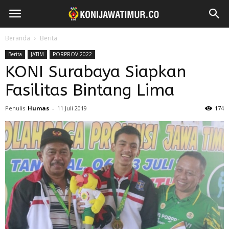
Beranda
Berita
Berita
JATIM
PORPROV 2022
KONI Surabaya Siapkan
Fasilitas Bintang Lima
Penulis
Humas
-
11 Juli 2019
174