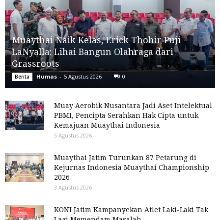
Muaythai Naik Kelas, Erick Thohir Puji
LaNyalla: Lihai Bangun Olahraga dari
Grassroots
Humas
-
5 Agustus 2026
0
Berita
Muay Aerobik Nusantara Jadi Aset Intelektual
PBMI, Pencipta Serahkan Hak Cipta untuk
Kemajuan Muaythai Indonesia
5 Agustus 2026
Muaythai Jatim Turunkan 87 Petarung di
Kejurnas Indonesia Muaythai Championship
2026
3 Agustus 2026
KONI Jatim Kampanyekan Atlet Laki-Laki Tak
Lagi Memendam Masalah