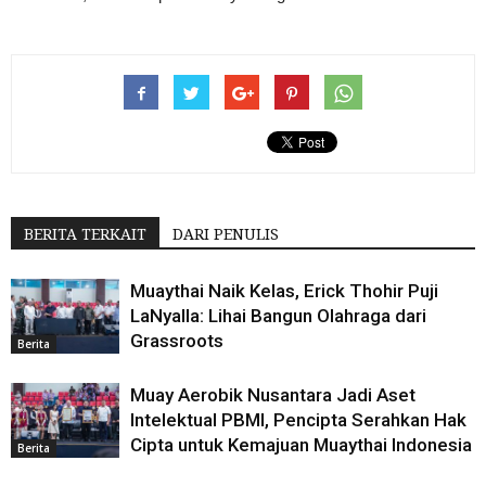
BERITA TERKAIT
DARI PENULIS
Muaythai Naik Kelas, Erick Thohir Puji
LaNyalla: Lihai Bangun Olahraga dari
Grassroots
Berita
Muay Aerobik Nusantara Jadi Aset
Intelektual PBMI, Pencipta Serahkan Hak
Cipta untuk Kemajuan Muaythai Indonesia
Berita