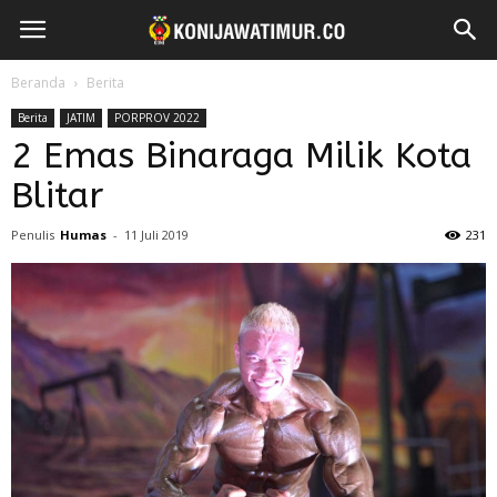
Beranda
Berita
Berita
JATIM
PORPROV 2022
2 Emas Binaraga Milik Kota
Blitar
Penulis
Humas
-
11 Juli 2019
231