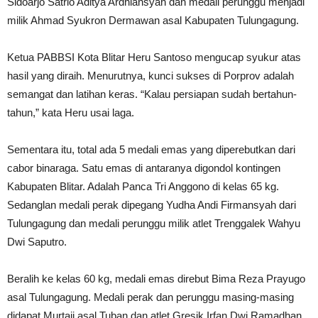
Sidoarjo Satrio Aditya Ardhiansyah dan medali perunggu menjadi
milik Ahmad Syukron Dermawan asal Kabupaten Tulungagung.
Ketua PABBSI Kota Blitar Heru Santoso mengucap syukur atas
hasil yang diraih. Menurutnya, kunci sukses di Porprov adalah
semangat dan latihan keras. “Kalau persiapan sudah bertahun-
tahun,” kata Heru usai laga.
Sementara itu, total ada 5 medali emas yang diperebutkan dari
cabor binaraga. Satu emas di antaranya digondol kontingen
Kabupaten Blitar. Adalah Panca Tri Anggono di kelas 65 kg.
Sedanglan medali perak dipegang Yudha Andi Firmansyah dari
Tulungagung dan medali perunggu milik atlet Trenggalek Wahyu
Dwi Saputro.
Beralih ke kelas 60 kg, medali emas direbut Bima Reza Prayugo
asal Tulungagung. Medali perak dan perunggu masing-masing
didapat Murtaji asal Tuban dan atlet Gresik Irfan Dwi Ramadhan.