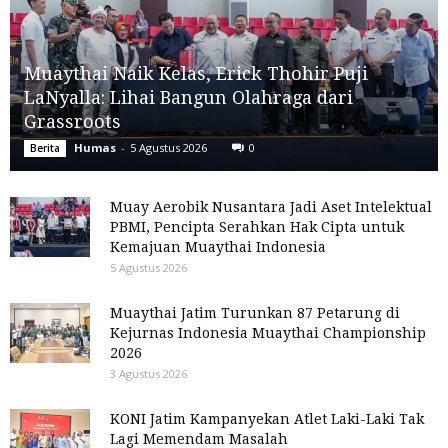
Muaythai Naik Kelas, Erick Thohir Puji
LaNyalla: Lihai Bangun Olahraga dari
Grassroots
Humas
-
5 Agustus 2026
0
Berita
Muay Aerobik Nusantara Jadi Aset Intelektual
PBMI, Pencipta Serahkan Hak Cipta untuk
Kemajuan Muaythai Indonesia
5 Agustus 2026
Muaythai Jatim Turunkan 87 Petarung di
Kejurnas Indonesia Muaythai Championship
2026
3 Agustus 2026
KONI Jatim Kampanyekan Atlet Laki-Laki Tak
Lagi Memendam Masalah