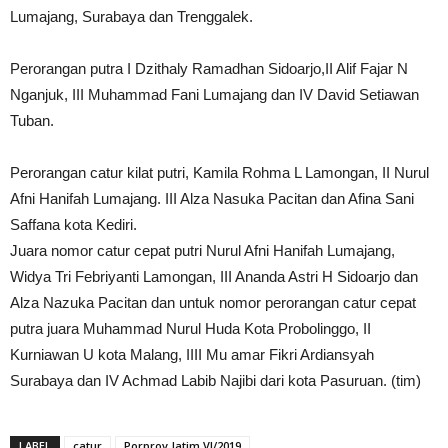
Lumajang, Surabaya dan Trenggalek.
Perorangan putra I Dzithaly Ramadhan Sidoarjo,II Alif Fajar N
Nganjuk, III Muhammad Fani Lumajang dan IV David Setiawan
Tuban.
Perorangan catur kilat putri, Kamila Rohma L Lamongan, II Nurul
Afni Hanifah Lumajang. III Alza Nasuka Pacitan dan Afina Sani
Saffana kota Kediri.
Juara nomor catur cepat putri Nurul Afni Hanifah Lumajang,
Widya Tri Febriyanti Lamongan, III Ananda Astri H Sidoarjo dan
Alza Nazuka Pacitan dan untuk nomor perorangan catur cepat
putra juara Muhammad Nurul Huda Kota Probolinggo, II
Kurniawan U kota Malang, IIII Mu amar Fikri Ardiansyah
Surabaya dan IV Achmad Labib Najibi dari kota Pasuruan. (tim)
LABEL
catur
Porprov Jatim VI/2019