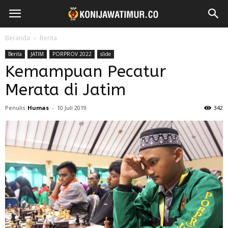
Beranda
Berita
Berita
JATIM
PORPROV 2022
slide
Kemampuan Pecatur
Merata di Jatim
Penulis
Humas
-
10 Juli 2019
342