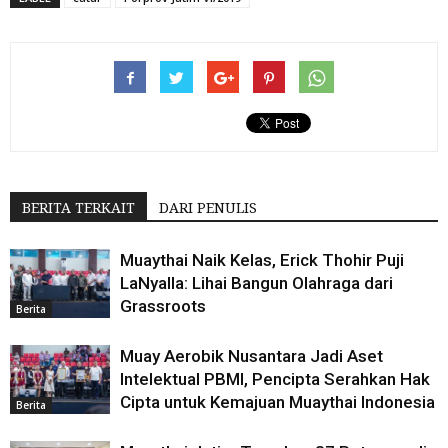
BERITA TERKAIT
DARI PENULIS
Muaythai Naik Kelas, Erick Thohir Puji
LaNyalla: Lihai Bangun Olahraga dari
Grassroots
Berita
Muay Aerobik Nusantara Jadi Aset
Intelektual PBMI, Pencipta Serahkan Hak
Cipta untuk Kemajuan Muaythai Indonesia
Berita