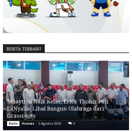
BERITA TERBARU
Muaythai Naik Kelas, Erick Thohir Puji
LaNyalla: Lihai Bangun Olahraga dari
Grassroots
Humas
-
5 Agustus 2026
0
Berita