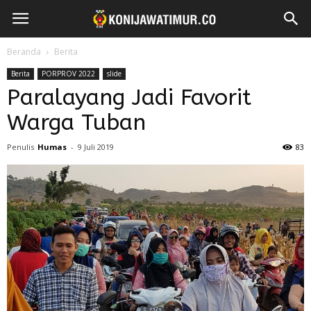
Beranda
Berita
Berita
PORPROV 2022
slide
Paralayang Jadi Favorit
Warga Tuban
Penulis
Humas
-
9 Juli 2019
83