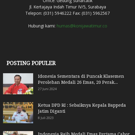
Office: Gedung Suhartatik
Jl. Kertajaya Indah Timur IV/5, Surabaya
Telepon: (031) 5946222 Fax: (031) 5962567
Hubungi kami:
humas@konijawatimur.co
POSTING POPULER
Idonesia Sementara di Puncak Klasemen
Perolehan Medali 26 Emas, 20 Perak...
27 Juni 2024
Ketua DPD RI : Sebaiknya Kepala Bappeda
Jatim Diganti
8 Juli 2023
Indonesia Raih Medali Emas Pertama Cabor