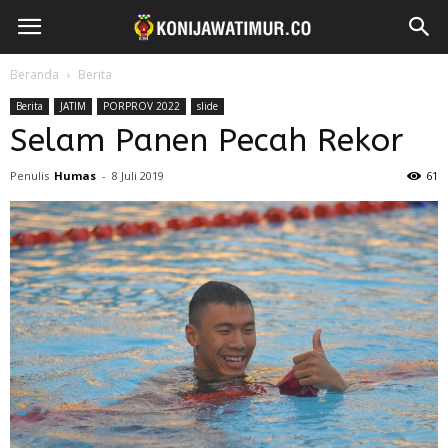
Beranda
Berita
Berita
JATIM
PORPROV 2022
slide
Selam Panen Pecah Rekor
Penulis
Humas
-
8 Juli 2019
61