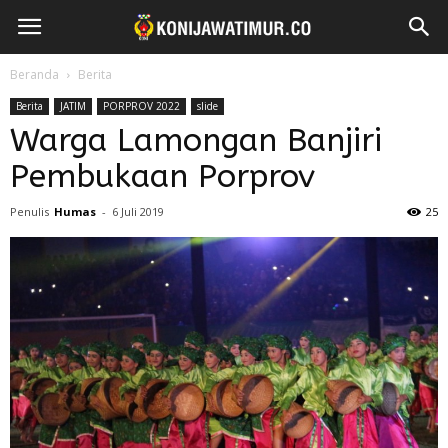
Beranda
Berita
Berita
JATIM
PORPROV 2022
slide
Warga Lamongan Banjiri
Pembukaan Porprov
Penulis
Humas
-
6 Juli 2019
25