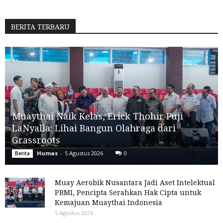
BERITA TERBARU
Muaythai Naik Kelas, Erick Thohir Puji
LaNyalla: Lihai Bangun Olahraga dari
Grassroots
Humas
-
5 Agustus 2026
0
Berita
Muay Aerobik Nusantara Jadi Aset Intelektual
PBMI, Pencipta Serahkan Hak Cipta untuk
Kemajuan Muaythai Indonesia
5 Agustus 2026