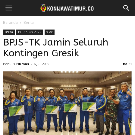
Beranda
Berita
Berita
PORPROV 2022
slide
BPJS-TK Jamin Seluruh
Kontingen Gresik
Penulis
Humas
-
6 Juli 2019
61