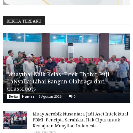
BERITA TERBARU
Muaythai Naik Kelas, Erick Thohir Puji
LaNyalla: Lihai Bangun Olahraga dari
Grassroots
Humas
-
5 Agustus 2026
0
Berita
Muay Aerobik Nusantara Jadi Aset Intelektual
PBMI, Pencipta Serahkan Hak Cipta untuk
Kemajuan Muaythai Indonesia
5 Agustus 2026