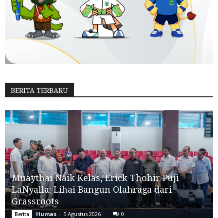
BERITA TERBARU
Muaythai Naik Kelas, Erick Thohir Puji
LaNyalla: Lihai Bangun Olahraga dari
Grassroots
Humas
-
5 Agustus 2026
0
Berita