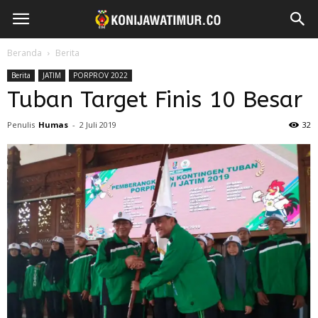
Beranda
Berita
Berita
JATIM
PORPROV 2022
Tuban Target Finis 10 Besar
Penulis
Humas
-
2 Juli 2019
32