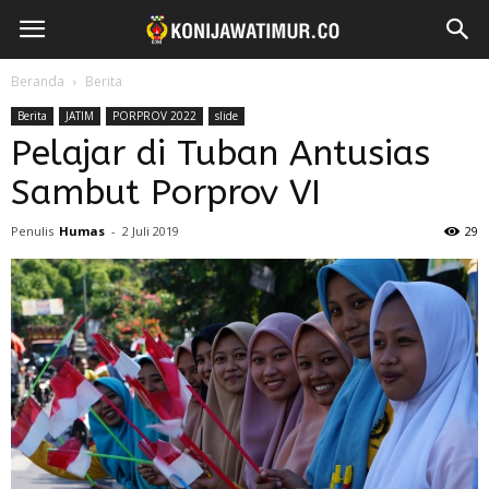
Beranda
Berita
Berita
JATIM
PORPROV 2022
slide
Pelajar di Tuban Antusias
Sambut Porprov VI
Penulis
Humas
-
2 Juli 2019
29