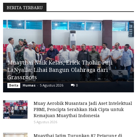
BERITA TERBARU
Muaythai Naik Kelas, Erick Thohir Puji
LaNyalla: Lihai Bangun Olahraga dari
Grassroots
Humas
-
5 Agustus 2026
0
Berita
Muay Aerobik Nusantara Jadi Aset Intelektual
PBMI, Pencipta Serahkan Hak Cipta untuk
Kemajuan Muaythai Indonesia
5 Agustus 2026
Muaythai Jatim Turunkan 87 Petarung di