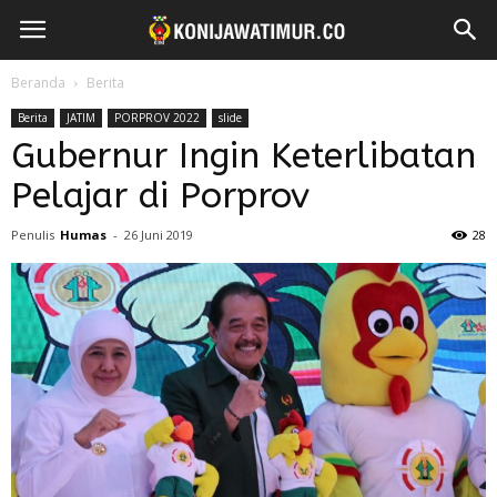
Beranda
Berita
Berita
JATIM
PORPROV 2022
slide
Gubernur Ingin Keterlibatan
Pelajar di Porprov
Penulis
Humas
-
26 Juni 2019
28