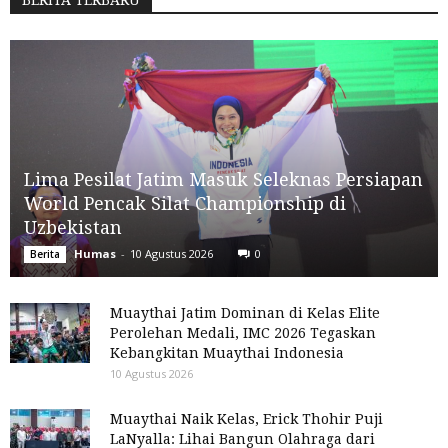
BERITA TERBARU
Lima Pesilat Jatim Masuk Seleknas Persiapan
World Pencak Silat Championship di
Uzbekistan
Humas
-
10 Agustus 2026
0
Berita
Muaythai Jatim Dominan di Kelas Elite
Perolehan Medali, IMC 2026 Tegaskan
Kebangkitan Muaythai Indonesia
10 Agustus 2026
Muaythai Naik Kelas, Erick Thohir Puji
LaNyalla: Lihai Bangun Olahraga dari