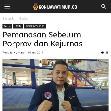
Beranda
Berita
Berita
JATIM
PORPROV 2022
Pemanasan Sebelum
Porprov dan Kejurnas
Penulis
Humas
-
16 Juni 2019
38