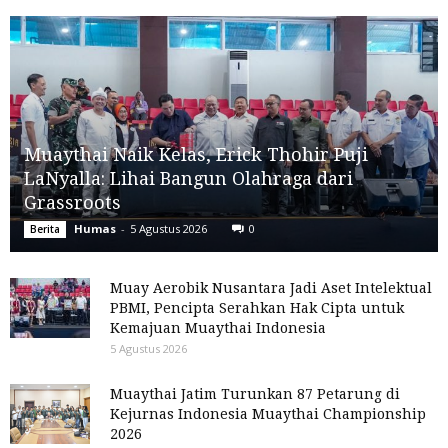
Muaythai Naik Kelas, Erick Thohir Puji
LaNyalla: Lihai Bangun Olahraga dari
Grassroots
Humas
-
5 Agustus 2026
0
Berita
Muay Aerobik Nusantara Jadi Aset Intelektual
PBMI, Pencipta Serahkan Hak Cipta untuk
Kemajuan Muaythai Indonesia
5 Agustus 2026
Muaythai Jatim Turunkan 87 Petarung di
Kejurnas Indonesia Muaythai Championship
2026