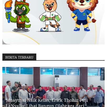
BERITA TERBARU
Muaythai Naik Kelas, Erick Thohir Puji
LaNyalla: Lihai Bangun Olahraga dari