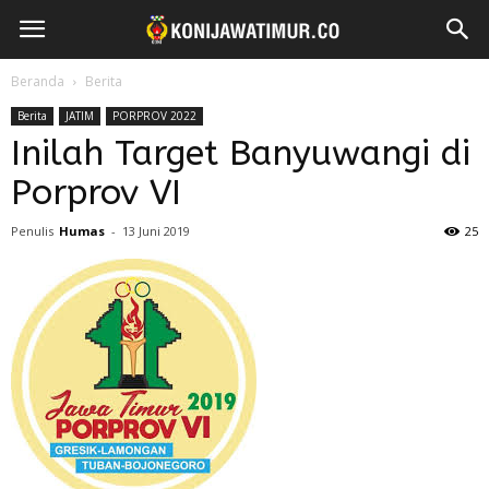
Beranda
Berita
Berita
JATIM
PORPROV 2022
Inilah Target Banyuwangi di
Porprov VI
Penulis
Humas
-
13 Juni 2019
25