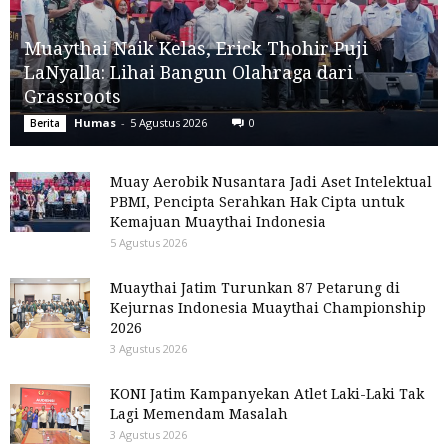
Muaythai Naik Kelas, Erick Thohir Puji
LaNyalla: Lihai Bangun Olahraga dari
Grassroots
Humas
-
5 Agustus 2026
0
Berita
Muay Aerobik Nusantara Jadi Aset Intelektual
PBMI, Pencipta Serahkan Hak Cipta untuk
Kemajuan Muaythai Indonesia
5 Agustus 2026
Muaythai Jatim Turunkan 87 Petarung di
Kejurnas Indonesia Muaythai Championship
2026
3 Agustus 2026
KONI Jatim Kampanyekan Atlet Laki-Laki Tak
Lagi Memendam Masalah
3 Agustus 2026