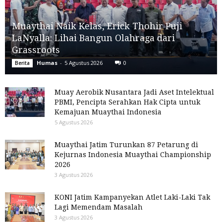
Muaythai Naik Kelas, Erick Thohir Puji
LaNyalla: Lihai Bangun Olahraga dari
Grassroots
Humas
-
5 Agustus 2026
0
Berita
Muay Aerobik Nusantara Jadi Aset Intelektual
PBMI, Pencipta Serahkan Hak Cipta untuk
Kemajuan Muaythai Indonesia
5 Agustus 2026
Muaythai Jatim Turunkan 87 Petarung di
Kejurnas Indonesia Muaythai Championship
2026
3 Agustus 2026
KONI Jatim Kampanyekan Atlet Laki-Laki Tak
Lagi Memendam Masalah
3 Agustus 2026