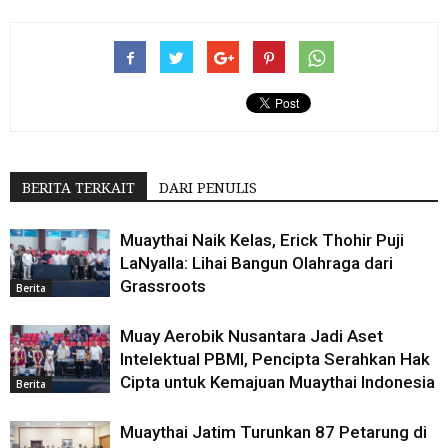
BERITA TERKAIT
DARI PENULIS
Muaythai Naik Kelas, Erick Thohir Puji
LaNyalla: Lihai Bangun Olahraga dari
Grassroots
Berita
Muay Aerobik Nusantara Jadi Aset
Intelektual PBMI, Pencipta Serahkan Hak
Cipta untuk Kemajuan Muaythai Indonesia
Berita
Muaythai Jatim Turunkan 87 Petarung di