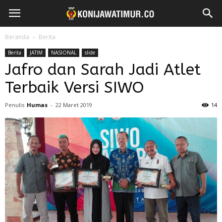
Beranda
Berita
Berita
JATIM
NASIONAL
slide
Jafro dan Sarah Jadi Atlet
Terbaik Versi SIWO
Penulis
Humas
-
22 Maret 2019
14