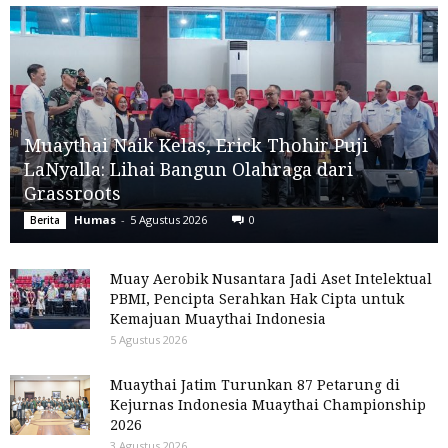
Muaythai Naik Kelas, Erick Thohir Puji
LaNyalla: Lihai Bangun Olahraga dari
Grassroots
Humas
-
5 Agustus 2026
0
Berita
Muay Aerobik Nusantara Jadi Aset Intelektual
PBMI, Pencipta Serahkan Hak Cipta untuk
Kemajuan Muaythai Indonesia
5 Agustus 2026
Muaythai Jatim Turunkan 87 Petarung di
Kejurnas Indonesia Muaythai Championship
2026
3 Agustus 2026