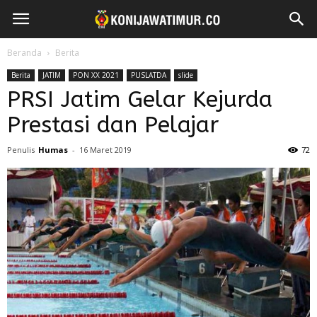
Beranda
Berita
Berita
JATIM
PON XX 2021
PUSLATDA
slide
PRSI Jatim Gelar Kejurda
Prestasi dan Pelajar
Penulis
Humas
-
16 Maret 2019
72