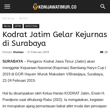
Beranda
Berita
Berita
JATIM
NASIONAL
Kodrat Jatim Gelar Kejurnas
di Surabaya
Penulis
Humas
-
21 Februari 2019
23
SURABAYA
– Pengprov Kodrat Jawa Timur (Jatim) akan
menggelar Kejuaraan Nasional (Kejurnas) Bambang Haryo Cup I
2019 di GOR Hayam Wuruk Makodam V/Brawijaya, Surabaya,
22-24 Februari 2019.
Hal itu disampaikan oleh Ketua Harian KODRAT Jatim, Erwin H.
Poedjiono saat dihubungi Rabu (20/2). Ia mengatakan, kegiatan
ini merupakan ajang pemantauan bakat atlet muda dan persiapan