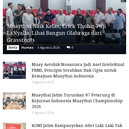
Muaythai Naik Kelas, Erick Thohir Puji
LaNyalla: Lihai Bangun Olahraga dari
Grassroots
Humas
-
5 Agustus 2026
0
Berita
Muay Aerobik Nusantara Jadi Aset Intelektual
PBMI, Pencipta Serahkan Hak Cipta untuk
Kemajuan Muaythai Indonesia
5 Agustus 2026
Muaythai Jatim Turunkan 87 Petarung di
Kejurnas Indonesia Muaythai Championship
2026
3 Agustus 2026
KONI Jatim Kampanyekan Atlet Laki-Laki Tak