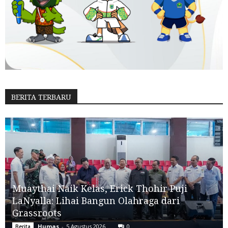
BERITA TERBARU
Muaythai Naik Kelas, Erick Thohir Puji
LaNyalla: Lihai Bangun Olahraga dari
Grassroots
Humas
-
5 Agustus 2026
0
Berita