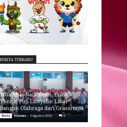
BERITA TERBARU
Muaythai Naik Kelas, Erick
Thohir Puji LaNyalla: Lihai
Bangun Olahraga dari Grassroots
Humas
-
5 Agustus 2026
0
Berita