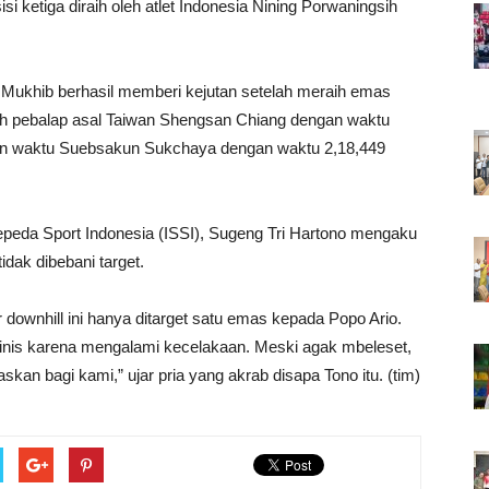
i ketiga diraih oleh atlet Indonesia Nining Porwaningsih
 Mukhib berhasil memberi kejutan setelah meraih emas
oleh pebalap asal Taiwan Shengsan Chiang dengan waktu
tatan waktu Suebsakun Sukchaya dengan waktu 2,18,449
peda Sport Indonesia (ISSI), Sugeng Tri Hartono mengaku
idak dibebani target.
downhill ini hanya ditarget satu emas kepada Popo Ario.
finis karena mengalami kecelakaan. Meski agak mbeleset,
kan bagi kami,” ujar pria yang akrab disapa Tono itu. (tim)