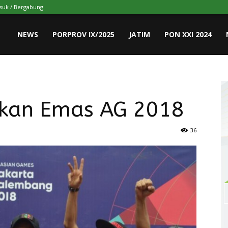
suk / Bergabung
NEWS
PORPROV IX/2025
JATIM
PON XXI 2024
nkan Emas AG 2018
36