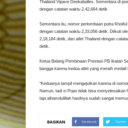
Thailand Vipave Deekaballes. Sementara di posis
dengan catatan waktu 2,42,664 detik
Sementara itu, nomor perlombaan putra Khoiful
dengan catatan waktu 2,33,056 detik. Diikuti 
2,18,184 detik, dan atlet Thailand dengan ca
detik.
Ketua Bidang Pembinaan Prestasi PB Ikatan Se
bangga karena kedua atlet yang meraih medali t
“Keduanya tampil mengejutkan karena di nomor 
Namun, tadi si Popo tidak bisa menyelesaikan 
tapi alhamdulillah hasilnya sudah sangat memuas
BAGIKAN
Facebook
Twitter