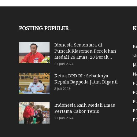
POSTING POPULER
K
Idonesia Sementara di
Be
Puncak Klasemen Perolehan
sl
Medali 26 Emas, 20 Perak...
27 Juni 2024
J
N
Ketua DPD RI : Sebaiknya
Kepala Bappeda Jatim Diganti
P
8 Juli 2023
P
P
Indonesia Raih Medali Emas
P
Pertama Cabor Tenis
27 Juni 2024
P