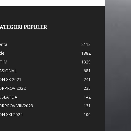
ATEGORI POPULER
rita
2113
ide
1882
ATIM
1329
ASIONAL
681
ON XX 2021
241
ORPROV 2022
235
USLATDA
142
ORPROV VIII/2023
131
ON XXI 2024
106