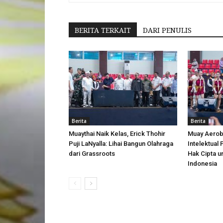
BERITA TERKAIT
DARI PENULIS
Berita
Berita
Muaythai Naik Kelas, Erick Thohir
Muay Aerobi
Puji LaNyalla: Lihai Bangun Olahraga
Intelektual
dari Grassroots
Hak Cipta u
Indonesia