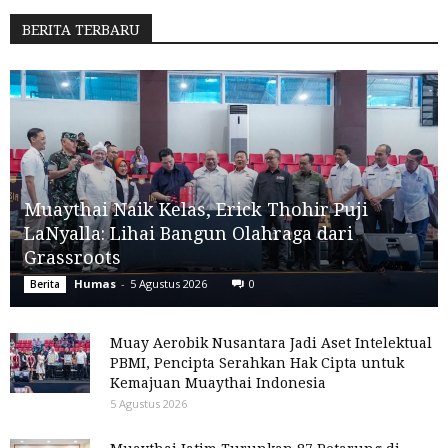
BERITA TERBARU
Muaythai Naik Kelas, Erick Thohir Puji
LaNyalla: Lihai Bangun Olahraga dari
Grassroots
Humas
-
5 Agustus 2026
0
Berita
Muay Aerobik Nusantara Jadi Aset Intelektual
PBMI, Pencipta Serahkan Hak Cipta untuk
Kemajuan Muaythai Indonesia
5 Agustus 2026