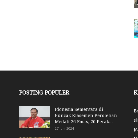
POSTING POPULER
K
Idonesia Sementara di
Be
Puncak Klasemen Perolehan
sl
Medali 26 Emas, 20 Perak...
27 Juni 2024
J