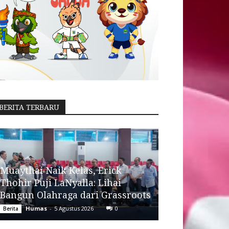
BERITA TERBARU
Muaythai Naik Kelas, Erick
Thohir Puji LaNyalla: Lihai
Bangun Olahraga dari Grassroots
Humas
-
5 Agustus 2026
0
Berita