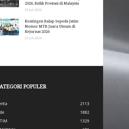
2026, Bidik Prestasi di Malaysia
24 Juli 2026
Kontingen Balap Sepeda Jatim
Nomor MTB Juara Umum di
Kejurnas 2026
22 Juli 2026
ATEGORI POPULER
rita
2113
ide
1882
ATIM
1329