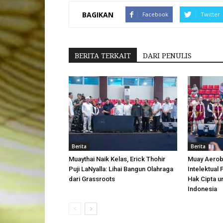
BAGIKAN
Facebook
Twitter
BERITA TERKAIT
DARI PENULIS
Berita
Berita
Muaythai Naik Kelas, Erick Thohir
Muay Aerobi
Puji LaNyalla: Lihai Bangun Olahraga
Intelektual
dari Grassroots
Hak Cipta u
Indonesia