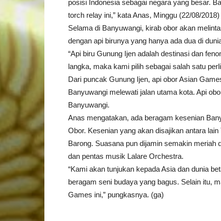
posisi Indonesia sebagai negara yang besar. 
torch relay ini,” kata Anas, Minggu (22/08/2018)
Selama di Banyuwangi, kirab obor akan melinta
dengan api birunya yang hanya ada dua di duni
“Api biru Gunung Ijen adalah destinasi dan fen
langka, maka kami pilih sebagai salah satu perli
Dari puncak Gunung Ijen, api obor Asian Gam
Banyuwangi melewati jalan utama kota. Api obor
Banyuwangi.
Anas mengatakan, ada beragam kesenian Banyuw
Obor. Kesenian yang akan disajikan antara lai
Barong. Suasana pun dijamin semakin meriah d
dan pentas musik Lalare Orchestra.
“Kami akan tunjukan kepada Asia dan dunia be
beragam seni budaya yang bagus. Selain itu, 
Games ini,” pungkasnya. (ga)