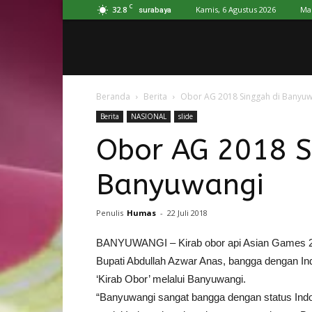
C
32.8
Kamis, 6 Agustus 2026
Ma
surabaya
Beranda
Berita
Obor AG 2018 Singgah di Banyuw
Berita
NASIONAL
slide
Obor AG 2018 S
Banyuwangi
Penulis
Humas
-
22 Juli 2018
BANYUWANGI – Kirab obor api Asian Games 20
Bupati Abdullah Azwar Anas, bangga dengan I
‘Kirab Obor’ melalui Banyuwangi.
“Banyuwangi sangat bangga dengan status Ind