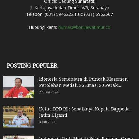
Office: Gedung Suhartatik
Jl. Kertajaya Indah Timur IV/5, Surabaya
Telepon: (031) 5946222 Fax: (031) 5962567
Hubungi kami:
humas@konijawatimur.co
POSTING POPULER
Idonesia Sementara di Puncak Klasemen
Perolehan Medali 26 Emas, 20 Perak...
27 Juni 2024
Ketua DPD RI : Sebaiknya Kepala Bappeda
Jatim Diganti
8 Juli 2023
Indonesia Raih Medali Emas Pertama Cabor