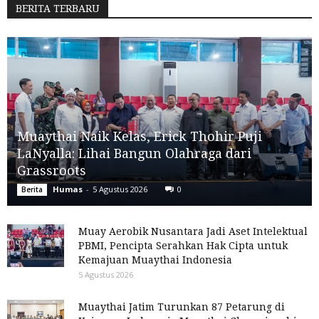
BERITA TERBARU
Muaythai Naik Kelas, Erick Thohir Puji
LaNyalla: Lihai Bangun Olahraga dari
Grassroots
Humas
-
5 Agustus 2026
0
Berita
Muay Aerobik Nusantara Jadi Aset Intelektual
PBMI, Pencipta Serahkan Hak Cipta untuk
Kemajuan Muaythai Indonesia
5 Agustus 2026
Muaythai Jatim Turunkan 87 Petarung di