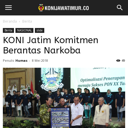
Beranda
Berita
Berita
NASIONAL
slide
KONI Jatim Komitmen
Berantas Narkoba
Penulis
Humas
-
8 Mei 2018
49