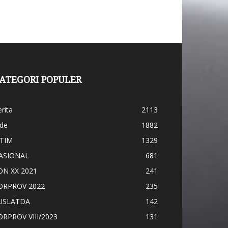
ATEGORI POPULER
rita
2113
ide
1882
ATIM
1329
ASIONAL
681
ON XX 2021
241
ORPROV 2022
235
USLATDA
142
ORPROV VIII/2023
131