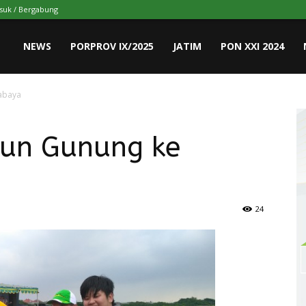
suk / Bergabung
NEWS
PORPROV IX/2025
JATIM
PON XXI 2024
rabaya
run Gunung ke
24