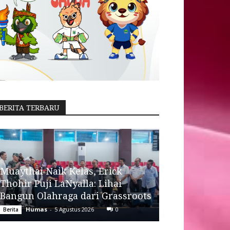
BERITA TERBARU
Muaythai Naik Kelas, Erick
Thohir Puji LaNyalla: Lihai
Bangun Olahraga dari Grassroots
Humas
-
5 Agustus 2026
0
Berita