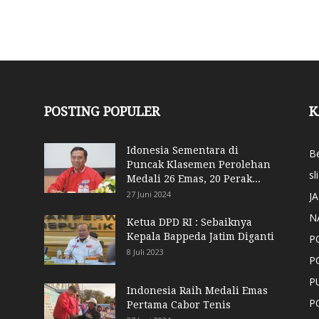
POSTING POPULER
K
Idonesia Sementara di
Be
Puncak Klasemen Perolehan
sl
Medali 26 Emas, 20 Perak...
27 Juni 2024
J
N
Ketua DPD RI : Sebaiknya
Kepala Bappeda Jatim Diganti
P
8 Juli 2023
P
P
Indonesia Raih Medali Emas
P
Pertama Cabor Tenis