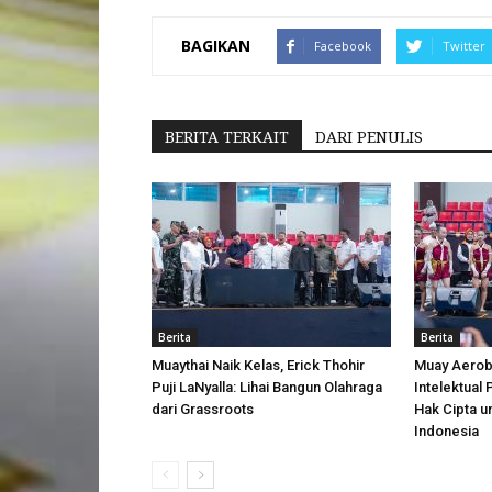
BAGIKAN
Facebook
Twitter
BERITA TERKAIT
DARI PENULIS
Berita
Berita
Muaythai Naik Kelas, Erick Thohir
Muay Aerobi
Puji LaNyalla: Lihai Bangun Olahraga
Intelektual
dari Grassroots
Hak Cipta u
Indonesia