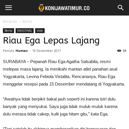
Beranda
Berita
Berita
NASIONAL
slide
Riau Ega Lepas Lajang
Penulis
Humas
-
10 Desember 2017
54
SURABAYA – Pepanah Riau Ega Agatha Salsabila, resmi
melepas masa lajang. Ia menikahi mantan atlet panahan asal
Yogyakarta, Levina Febiola Vistalita. Rencananya, Riau Ega
menggelar resepsi pada 15 Desember mendatang di Yogyakarta.
“Awalnya tidak berpikir bakal jauh seperti ini karena istri dulu
banyak yang menyukai. Saya juga tidak muluk-muluk karena
dulu merasa tidak cakep, kulit juga hitam gitu,” kata Ega.
“Tapi setelah itu akhirnya memberanikan diri berpacaran dan