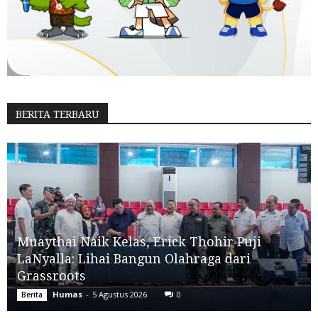
BERITA TERBARU
Muaythai Naik Kelas, Erick Thohir Puji
LaNyalla: Lihai Bangun Olahraga dari
Grassroots
Humas
-
5 Agustus 2026
0
Berita