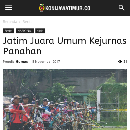
Beranda
Berita
Berita
NASIONAL
slide
Jatim Juara Umum Kejurnas
Panahan
Penulis
Humas
-
8 November 2017
31