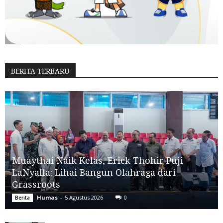
BERITA TERBARU
Muaythai Naik Kelas, Erick Thohir Puji
LaNyalla: Lihai Bangun Olahraga dari
Grassroots
Humas
-
5 Agustus 2026
0
Berita