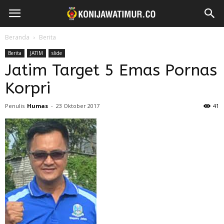
Beranda
Berita
Berita
JATIM
slide
Jatim Target 5 Emas Pornas
Korpri
Penulis
Humas
-
23 Oktober 2017
41