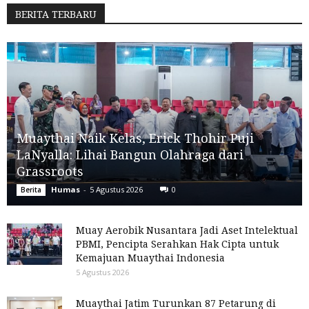
BERITA TERBARU
Muaythai Naik Kelas, Erick Thohir Puji
LaNyalla: Lihai Bangun Olahraga dari
Grassroots
Humas
-
5 Agustus 2026
0
Berita
Muay Aerobik Nusantara Jadi Aset Intelektual
PBMI, Pencipta Serahkan Hak Cipta untuk
Kemajuan Muaythai Indonesia
5 Agustus 2026
Muaythai Jatim Turunkan 87 Petarung di