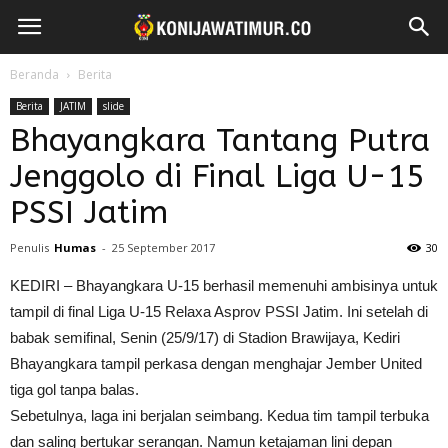
Beranda
Berita
Berita
JATIM
slide
Bhayangkara Tantang Putra
Jenggolo di Final Liga U-15
PSSI Jatim
Penulis
Humas
-
25 September 2017
30
KEDIRI – Bhayangkara U-15 berhasil memenuhi ambisinya untuk
tampil di final Liga U-15 Relaxa Asprov PSSI Jatim. Ini setelah di
babak semifinal, Senin (25/9/17) di Stadion Brawijaya, Kediri
Bhayangkara tampil perkasa dengan menghajar Jember United
tiga gol tanpa balas.
Sebetulnya, laga ini berjalan seimbang. Kedua tim tampil terbuka
dan saling bertukar serangan. Namun ketajaman lini depan