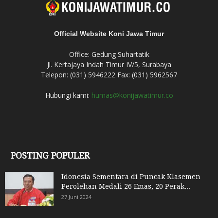
Official Website Koni Jawa Timur
Office: Gedung Suhartatik
Jl. Kertajaya Indah Timur IV/5, Surabaya
Telepon: (031) 5946222 Fax: (031) 5962567
Hubungi kami:
humas@konijawatimur.co
POSTING POPULER
Idonesia Sementara di Puncak Klasemen
Perolehan Medali 26 Emas, 20 Perak...
27 Juni 2024