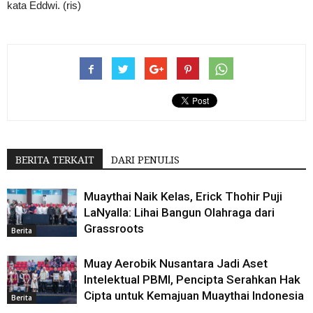
kata Eddwi. (ris)
BERITA TERKAIT
DARI PENULIS
Muaythai Naik Kelas, Erick Thohir Puji
LaNyalla: Lihai Bangun Olahraga dari
Grassroots
Berita
Muay Aerobik Nusantara Jadi Aset
Intelektual PBMI, Pencipta Serahkan Hak
Cipta untuk Kemajuan Muaythai Indonesia
Berita