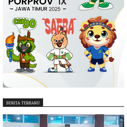
BERITA TERBARU