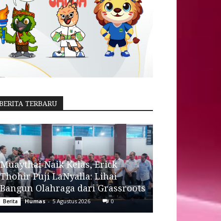
BERITA TERBARU
Muaythai Naik Kelas, Erick
Thohir Puji LaNyalla: Lihai
Bangun Olahraga dari Grassroots
Humas
-
5 Agustus 2026
0
Berita