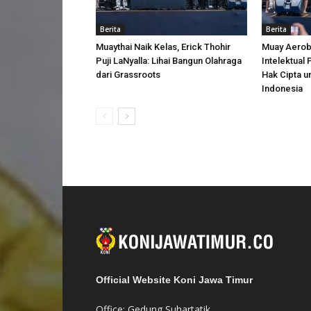
Berita
Berita
Muaythai Naik Kelas, Erick Thohir
Muay Aerobi
Puji LaNyalla: Lihai Bangun Olahraga
Intelektual
dari Grassroots
Hak Cipta u
Indonesia
Official Website Koni Jawa Timur
Office: Gedung Suhartatik