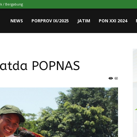
k / Bergabung
NEWS
PORPROV IX/2025
JATIM
PON XXI 2024
latda POPNAS
60