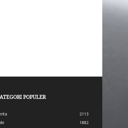
ATEGORI POPULER
rita
2113
ide
1882