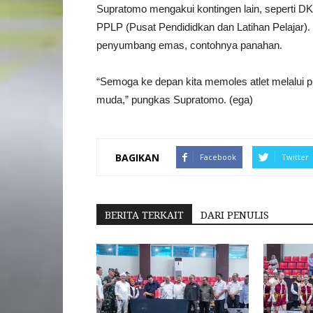
Supratomo mengakui kontingen lain, seperti DKI
PPLP (Pusat Pendididkan dan Latihan Pelajar). 
penyumbang emas, contohnya panahan.
“Semoga ke depan kita memoles atlet melalui 
muda,” pungkas Supratomo. (ega)
BAGIKAN
Facebook
Twitter
BERITA TERKAIT
DARI PENULIS