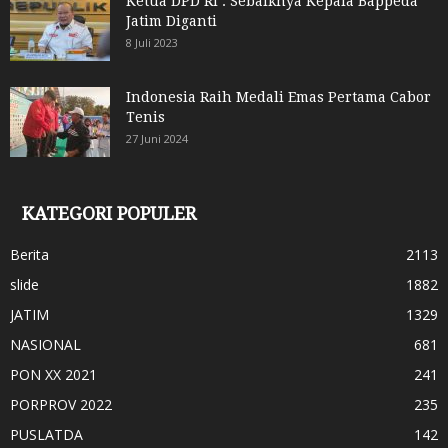
Ketua DPD RI : Sebaiknya Kepala Bappeda
Jatim Diganti
8 Juli 2023
Indonesia Raih Medali Emas Pertama Cabor
Tenis
27 Juni 2024
KATEGORI POPULER
Berita
2113
slide
1882
JATIM
1329
NASIONAL
681
PON XX 2021
241
PORPROV 2022
235
PUSLATDA
142