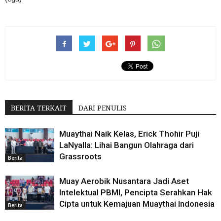
BERITA TERKAIT
DARI PENULIS
Muaythai Naik Kelas, Erick Thohir Puji
LaNyalla: Lihai Bangun Olahraga dari
Grassroots
Berita
Muay Aerobik Nusantara Jadi Aset
Intelektual PBMI, Pencipta Serahkan Hak
Cipta untuk Kemajuan Muaythai Indonesia
Berita