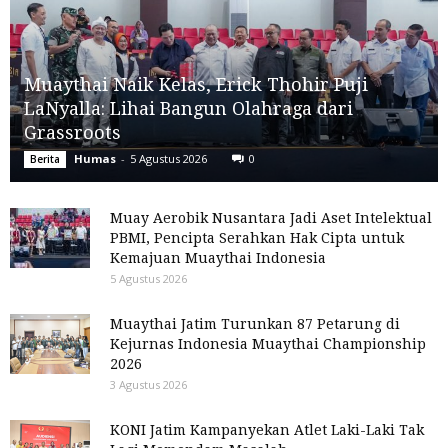
Muaythai Naik Kelas, Erick Thohir Puji
LaNyalla: Lihai Bangun Olahraga dari
Grassroots
Humas
-
5 Agustus 2026
0
Berita
Muay Aerobik Nusantara Jadi Aset Intelektual
PBMI, Pencipta Serahkan Hak Cipta untuk
Kemajuan Muaythai Indonesia
5 Agustus 2026
Muaythai Jatim Turunkan 87 Petarung di
Kejurnas Indonesia Muaythai Championship
2026
3 Agustus 2026
KONI Jatim Kampanyekan Atlet Laki-Laki Tak