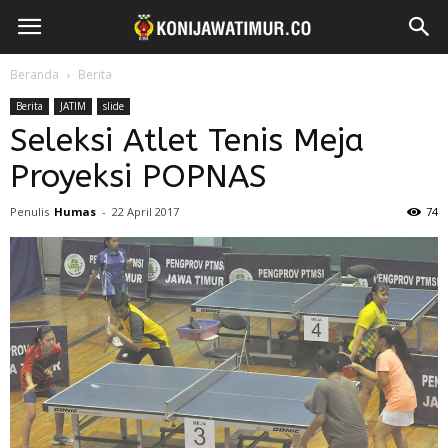
Beranda
Berita
Berita
JATIM
slide
Seleksi Atlet Tenis Meja
Proyeksi POPNAS
Penulis
Humas
-
22 April 2017
74