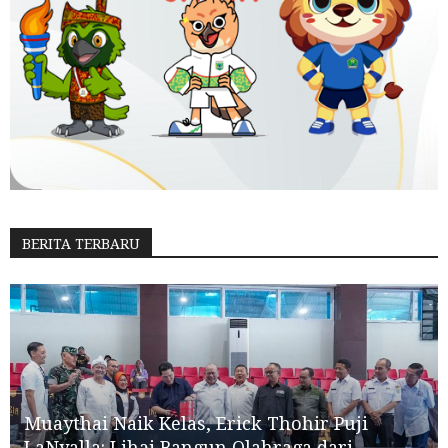
BERITA TERBARU
Muaythai Naik Kelas, Erick Thohir Puji
LaNyalla: Lihai Bangun Olahraga dari