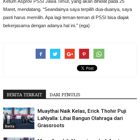
Ketum Asprov PSSI Jawa Timur, yang akan dihelat pada 25
Maret, mendatang. “Seandainya saya terpilih dua-duanya, saya
pasti harus memilih. Apa lagi teman-teman di PSSI bisa diajak
bekerjasama dengan adanya hal ini.” (ega)
BERITA TERKAIT
DARI PENULIS
Muaythai Naik Kelas, Erick Thohir Puji
LaNyalla: Lihai Bangun Olahraga dari
Grassroots
Berita