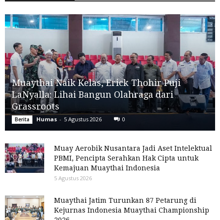
Muaythai Naik Kelas, Erick Thohir Puji
LaNyalla: Lihai Bangun Olahraga dari
Grassroots
Humas
-
5 Agustus 2026
0
Berita
Muay Aerobik Nusantara Jadi Aset Intelektual
PBMI, Pencipta Serahkan Hak Cipta untuk
Kemajuan Muaythai Indonesia
5 Agustus 2026
Muaythai Jatim Turunkan 87 Petarung di
Kejurnas Indonesia Muaythai Championship
2026