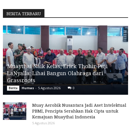
BERITA TERBARU
Muaythai Naik Kelas, Erick Thohir Puji
LaNyalla: Lihai Bangun Olahraga dari
Grassroots
Humas
-
5 Agustus 2026
0
Berita
Muay Aerobik Nusantara Jadi Aset Intelektual
PBMI, Pencipta Serahkan Hak Cipta untuk
Kemajuan Muaythai Indonesia
5 Agustus 2026