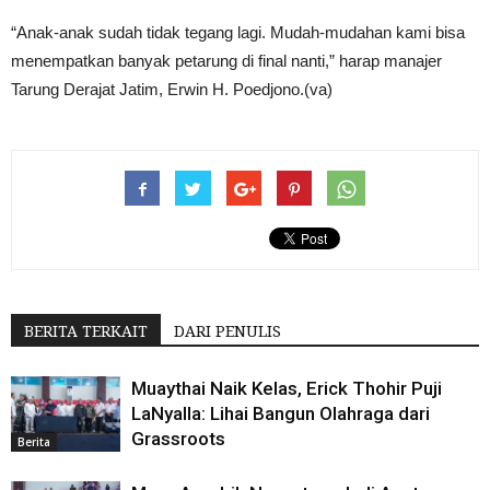
“Anak-anak sudah tidak tegang lagi. Mudah-mudahan kami bisa
menempatkan banyak petarung di final nanti,” harap manajer
Tarung Derajat Jatim, ‪Erwin H. Poedjono.(va)
BERITA TERKAIT
DARI PENULIS
Muaythai Naik Kelas, Erick Thohir Puji
LaNyalla: Lihai Bangun Olahraga dari
Grassroots
Berita