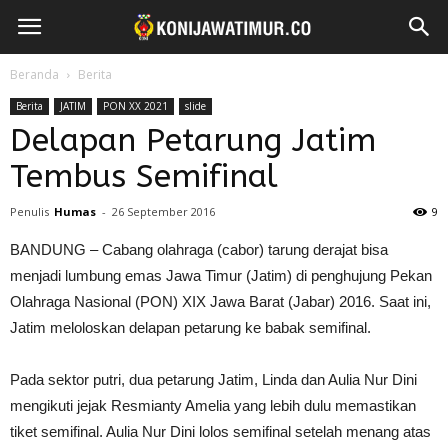
Beranda
Berita
Berita
JATIM
PON XX 2021
slide
Delapan Petarung Jatim
Tembus Semifinal
Penulis
Humas
-
26 September 2016
9
BANDUNG – Cabang olahraga (cabor) tarung derajat bisa
menjadi lumbung emas Jawa Timur (Jatim) di penghujung Pekan
Olahraga Nasional (PON) XIX Jawa Barat (Jabar) 2016. Saat ini,
Jatim meloloskan delapan petarung ke babak semifinal.
Pada sektor putri, dua petarung Jatim, Linda dan Aulia Nur Dini
mengikuti jejak Resmianty Amelia yang lebih dulu memastikan
tiket semifinal. Aulia Nur Dini lolos semifinal setelah menang atas