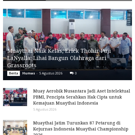
Muaythai Naik Kelas, Erick Thohir Puji
LaNyalla: Lihai Bangun Olahraga dari
Grassroots
Humas
-
5 Agustus 2026
0
Berita
Muay Aerobik Nusantara Jadi Aset Intelektual
PBMI, Pencipta Serahkan Hak Cipta untuk
Kemajuan Muaythai Indonesia
5 Agustus 2026
Muaythai Jatim Turunkan 87 Petarung di
Kejurnas Indonesia Muaythai Championship
2026