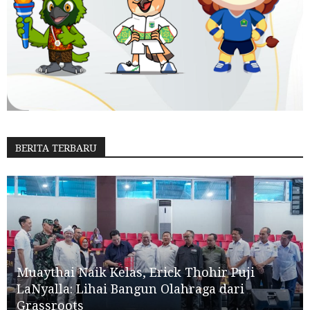
BERITA TERBARU
Muaythai Naik Kelas, Erick Thohir Puji
LaNyalla: Lihai Bangun Olahraga dari
Grassroots