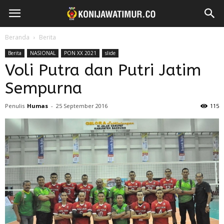
Beranda
Berita
Berita
NASIONAL
PON XX 2021
slide
Voli Putra dan Putri Jatim
Sempurna
Penulis
Humas
-
25 September 2016
115