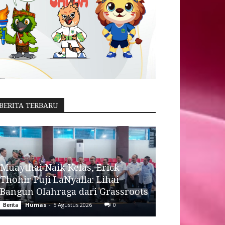
BERITA TERBARU
Muaythai Naik Kelas, Erick
Thohir Puji LaNyalla: Lihai
Bangun Olahraga dari Grassroots
Humas
-
5 Agustus 2026
0
Berita