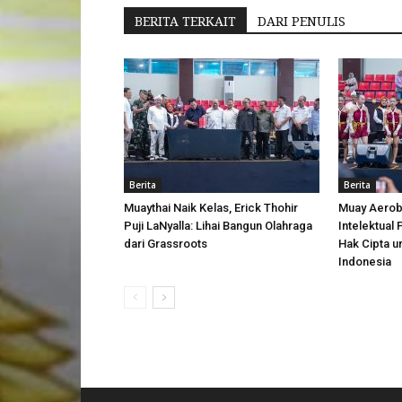
BERITA TERKAIT
DARI PENULIS
Berita
Berita
Muaythai Naik Kelas, Erick Thohir
Muay Aerobi
Puji LaNyalla: Lihai Bangun Olahraga
Intelektual
dari Grassroots
Hak Cipta u
Indonesia