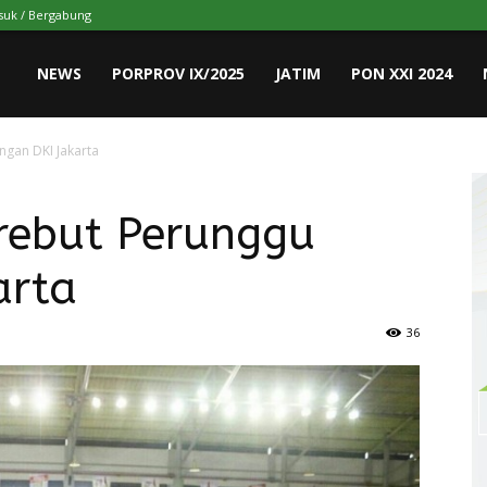
uk / Bergabung
NEWS
PORPROV IX/2025
JATIM
PON XXI 2024
ngan DKI Jakarta
erebut Perunggu
arta
36