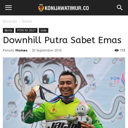
Beranda
Berita
Berita
PON XX 2021
slide
Downhill Putra Sabet Emas
Penulis
Humas
-
20 September 2016
113