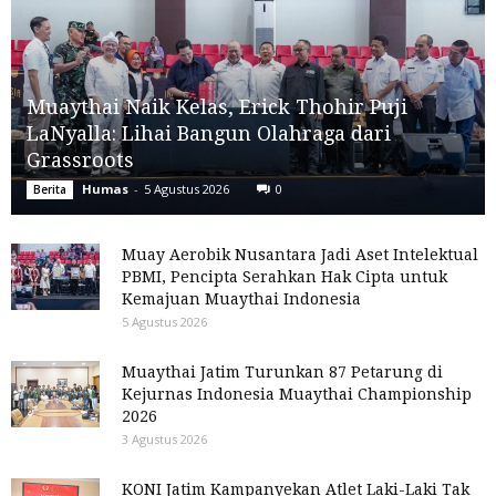
Muaythai Naik Kelas, Erick Thohir Puji
LaNyalla: Lihai Bangun Olahraga dari
Grassroots
Humas
-
5 Agustus 2026
0
Berita
Muay Aerobik Nusantara Jadi Aset Intelektual
PBMI, Pencipta Serahkan Hak Cipta untuk
Kemajuan Muaythai Indonesia
5 Agustus 2026
Muaythai Jatim Turunkan 87 Petarung di
Kejurnas Indonesia Muaythai Championship
2026
3 Agustus 2026
KONI Jatim Kampanyekan Atlet Laki-Laki Tak