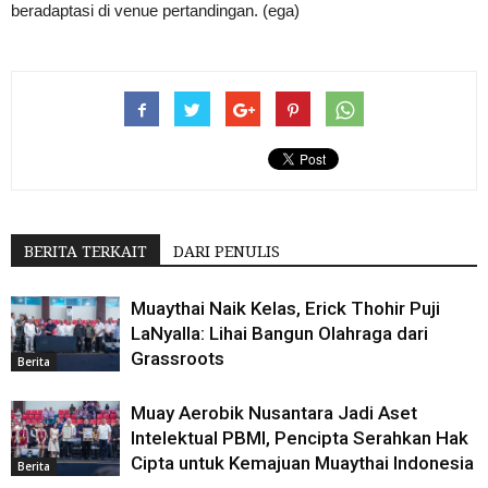
beradaptasi di venue pertandingan. (ega)
BERITA TERKAIT
DARI PENULIS
Muaythai Naik Kelas, Erick Thohir Puji
LaNyalla: Lihai Bangun Olahraga dari
Grassroots
Berita
Muay Aerobik Nusantara Jadi Aset
Intelektual PBMI, Pencipta Serahkan Hak
Cipta untuk Kemajuan Muaythai Indonesia
Berita