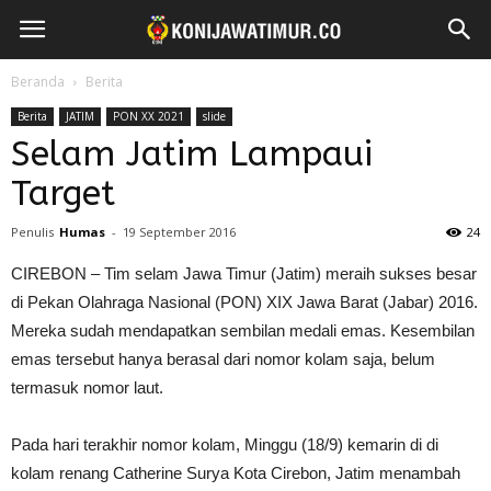
Beranda
Berita
Berita
JATIM
PON XX 2021
slide
Selam Jatim Lampaui
Target
Penulis
Humas
-
19 September 2016
24
CIREBON – Tim selam Jawa Timur (Jatim) meraih sukses besar
di Pekan Olahraga Nasional (PON) XIX Jawa Barat (Jabar) 2016.
Mereka sudah mendapatkan sembilan medali emas. Kesembilan
emas tersebut hanya berasal dari nomor kolam saja, belum
termasuk nomor laut.
Pada hari terakhir nomor kolam, Minggu (18/9) kemarin di di
kolam renang Catherine Surya Kota Cirebon, Jatim menambah