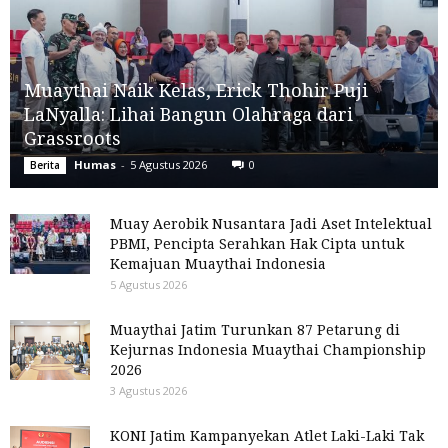
Muaythai Naik Kelas, Erick Thohir Puji
LaNyalla: Lihai Bangun Olahraga dari
Grassroots
Humas
-
5 Agustus 2026
0
Berita
Muay Aerobik Nusantara Jadi Aset Intelektual
PBMI, Pencipta Serahkan Hak Cipta untuk
Kemajuan Muaythai Indonesia
5 Agustus 2026
Muaythai Jatim Turunkan 87 Petarung di
Kejurnas Indonesia Muaythai Championship
2026
3 Agustus 2026
KONI Jatim Kampanyekan Atlet Laki-Laki Tak