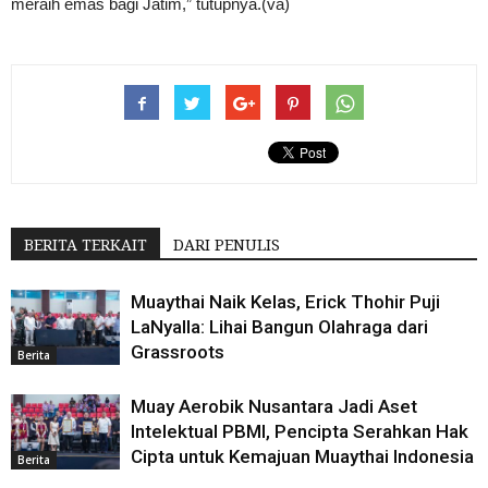
meraih emas bagi Jatim,” tutupnya.(va)
BERITA TERKAIT
DARI PENULIS
Muaythai Naik Kelas, Erick Thohir Puji
LaNyalla: Lihai Bangun Olahraga dari
Grassroots
Berita
Muay Aerobik Nusantara Jadi Aset
Intelektual PBMI, Pencipta Serahkan Hak
Cipta untuk Kemajuan Muaythai Indonesia
Berita