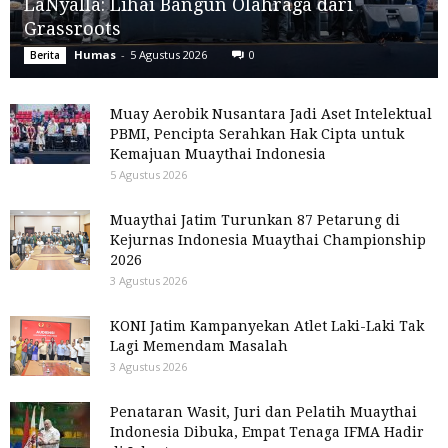
LaNyalla: Lihai Bangun Olahraga dari
Grassroots
Humas
-
5 Agustus 2026
0
Berita
Muay Aerobik Nusantara Jadi Aset Intelektual
PBMI, Pencipta Serahkan Hak Cipta untuk
Kemajuan Muaythai Indonesia
5 Agustus 2026
Muaythai Jatim Turunkan 87 Petarung di
Kejurnas Indonesia Muaythai Championship
2026
3 Agustus 2026
KONI Jatim Kampanyekan Atlet Laki-Laki Tak
Lagi Memendam Masalah
3 Agustus 2026
Penataran Wasit, Juri dan Pelatih Muaythai
Indonesia Dibuka, Empat Tenaga IFMA Hadir