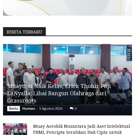
BERITA TERBARU
Muaythai Naik Kelas, Erick Thohir Puji
LaNyalla: Lihai Bangun Olahraga dari
Grassroots
Humas
-
5 Agustus 2026
0
Berita
Muay Aerobik Nusantara Jadi Aset Intelektual
PBMI, Pencipta Serahkan Hak Cipta untuk