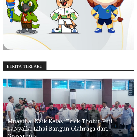
BERITA TERBARU
Muaythai Naik Kelas, Erick Thohir Puji
LaNyalla: Lihai Bangun Olahraga dari
Grassroots