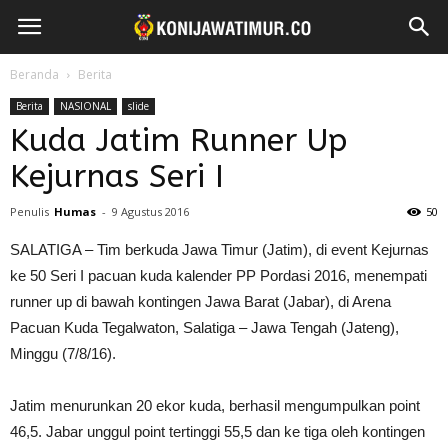
Beranda
Berita
Berita
NASIONAL
slide
Kuda Jatim Runner Up
Kejurnas Seri I
Penulis
Humas
-
9 Agustus 2016
50
SALATIGA – Tim berkuda Jawa Timur (Jatim), di event Kejurnas
ke 50 Seri I pacuan kuda kalender PP Pordasi 2016, menempati
runner up di bawah kontingen Jawa Barat (Jabar), di Arena
Pacuan Kuda Tegalwaton, Salatiga – Jawa Tengah (Jateng),
Minggu (7/8/16).
Jatim menurunkan 20 ekor kuda, berhasil mengumpulkan point
46,5. Jabar unggul point tertinggi 55,5 dan ke tiga oleh kontingen