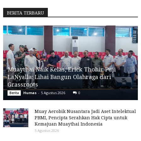
BERITA TERBARU
Muaythai Naik Kelas, Erick Thohir Puji
LaNyalla: Lihai Bangun Olahraga dari
Grassroots
Humas
-
5 Agustus 2026
0
Berita
Muay Aerobik Nusantara Jadi Aset Intelektual
PBMI, Pencipta Serahkan Hak Cipta untuk
Kemajuan Muaythai Indonesia
5 Agustus 2026