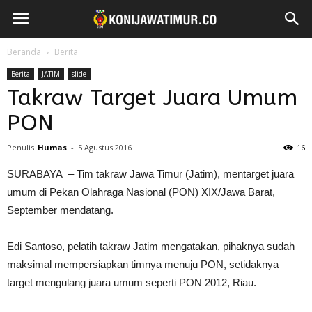
Beranda
Berita
Berita
JATIM
slide
Takraw Target Juara Umum
PON
Penulis
Humas
-
5 Agustus 2016
16
SURABAYA – Tim takraw Jawa Timur (Jatim), mentarget juara
umum di Pekan Olahraga Nasional (PON) XIX/Jawa Barat,
September mendatang.
Edi Santoso, pelatih takraw Jatim mengatakan, pihaknya sudah
maksimal mempersiapkan timnya menuju PON, setidaknya
target mengulang juara umum seperti PON 2012, Riau.