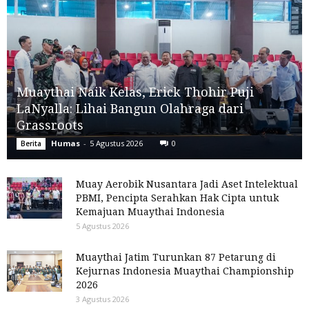
Muaythai Naik Kelas, Erick Thohir Puji
LaNyalla: Lihai Bangun Olahraga dari
Grassroots
Humas
-
5 Agustus 2026
0
Berita
Muay Aerobik Nusantara Jadi Aset Intelektual
PBMI, Pencipta Serahkan Hak Cipta untuk
Kemajuan Muaythai Indonesia
5 Agustus 2026
Muaythai Jatim Turunkan 87 Petarung di
Kejurnas Indonesia Muaythai Championship
2026
3 Agustus 2026