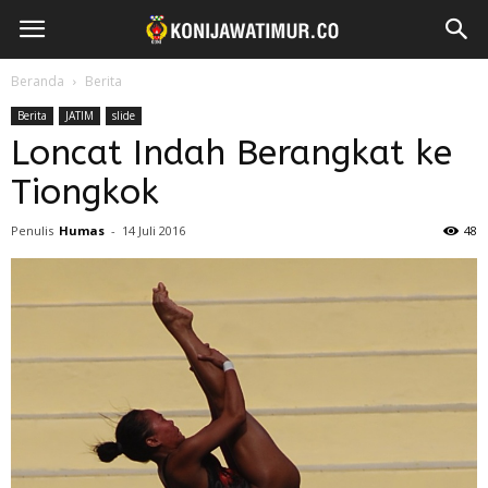
Beranda
Berita
Berita
JATIM
slide
Loncat Indah Berangkat ke
Tiongkok
Penulis
Humas
-
14 Juli 2016
48