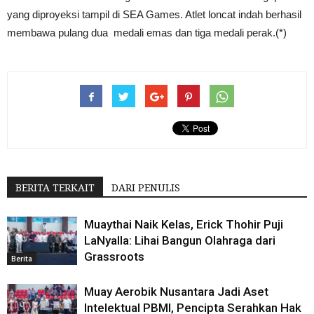
yang diproyeksi tampil di SEA Games. Atlet loncat indah berhasil
membawa pulang dua medali emas dan tiga medali perak.(*)
BERITA TERKAIT
DARI PENULIS
Muaythai Naik Kelas, Erick Thohir Puji
LaNyalla: Lihai Bangun Olahraga dari
Grassroots
Berita
Muay Aerobik Nusantara Jadi Aset
Intelektual PBMI, Pencipta Serahkan Hak