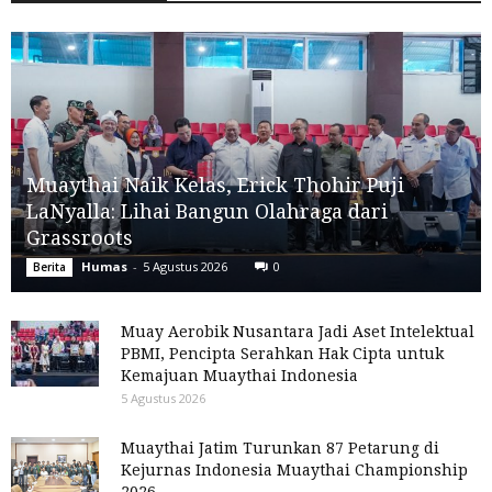
Muaythai Naik Kelas, Erick Thohir Puji
LaNyalla: Lihai Bangun Olahraga dari
Grassroots
Humas
-
5 Agustus 2026
0
Berita
Muay Aerobik Nusantara Jadi Aset Intelektual
PBMI, Pencipta Serahkan Hak Cipta untuk
Kemajuan Muaythai Indonesia
5 Agustus 2026
Muaythai Jatim Turunkan 87 Petarung di
Kejurnas Indonesia Muaythai Championship
2026