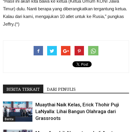
“Hasil ini akan kita bawa ke ketua (Ketua Umum KONI Jawa
Timur) dulu. Nanti berapa yang diberangkatkan tergantung ketua.
Kalau dari kami, mengajukan 10 atlet untuk ke Rusia,” pungkas
Jeffry.(*)
BERITA TERKAIT
DARI PENULIS
Muaythai Naik Kelas, Erick Thohir Puji
LaNyalla: Lihai Bangun Olahraga dari
Grassroots
Berita