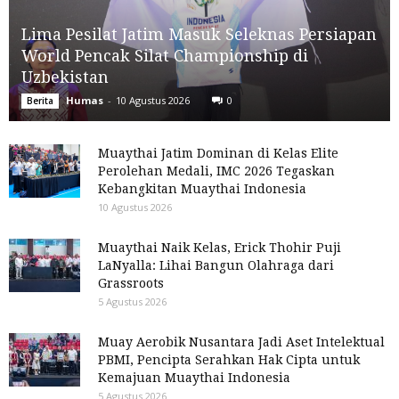
Lima Pesilat Jatim Masuk Seleknas Persiapan
World Pencak Silat Championship di
Uzbekistan
Humas
-
10 Agustus 2026
0
Berita
Muaythai Jatim Dominan di Kelas Elite
Perolehan Medali, IMC 2026 Tegaskan
Kebangkitan Muaythai Indonesia
10 Agustus 2026
Muaythai Naik Kelas, Erick Thohir Puji
LaNyalla: Lihai Bangun Olahraga dari
Grassroots
5 Agustus 2026
Muay Aerobik Nusantara Jadi Aset Intelektual
PBMI, Pencipta Serahkan Hak Cipta untuk
Kemajuan Muaythai Indonesia
5 Agustus 2026