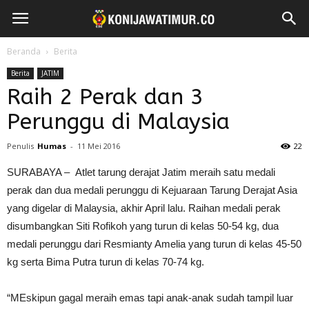
Beranda
Berita
Berita
JATIM
Raih 2 Perak dan 3
Perunggu di Malaysia
Penulis
Humas
-
11 Mei 2016
22
SURABAYA – Atlet tarung derajat Jatim meraih satu medali
perak dan dua medali perunggu di Kejuaraan Tarung Derajat Asia
yang digelar di Malaysia, akhir April lalu. Raihan medali perak
disumbangkan Siti Rofikoh yang turun di kelas 50-54 kg, dua
medali perunggu dari Resmianty Amelia yang turun di kelas 45-50
kg serta Bima Putra turun di kelas 70-74 kg.
“MEskipun gagal meraih emas tapi anak-anak sudah tampil luar