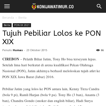
Beranda
Berita
Berita
PON XX 2021
Tujuh Pebiliar Lolos ke PON
XIX
Penulis
Humas
-
23 Oktober 2015
66
CIREBON
– Pelatih Biliar Jatim, Tony Ho bisa terseyum lepas.
Setelah lima hari berkutat di arena kualifikasi Pekan Olahraga
Nasional (PON), Jatim akhirnya berhasil meloloskan tujuh atlet ke
PON XIX Jawa Barat (Jabar) 2016.
Pebiliar Jatim yang lolos ke PON antara lain, Kenny Tirza Candra
(bola 9 pi), Ramli Harjan (bola 9 pa). Tony Ho (3 ban), Ananta (3
ban), Chandra Gondo (snoker dan english biliar), Hadi Surya