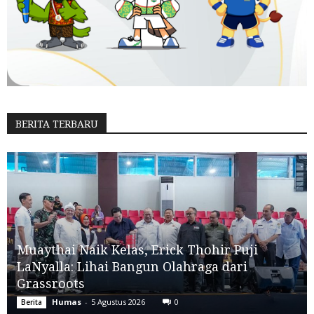
BERITA TERBARU
Muaythai Naik Kelas, Erick Thohir Puji
LaNyalla: Lihai Bangun Olahraga dari
Grassroots
Humas
-
5 Agustus 2026
0
Berita